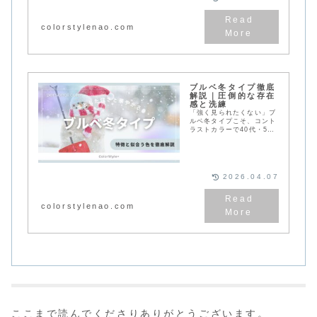
断のご案内。
colorstylenao.com
ブルベ冬タイプ徹底
解説｜圧倒的な存在
感と洗練
「強く見られたくない」ブ
ルベ冬タイプこそ、コント
ラストカラーで40代・50
代が輝ける理由を診断士が
解説。黒・白・ビビッドカ
ラーの正しい使い方と、滋
賀・オンライン診断のご案
内。
2026.04.07
colorstylenao.com
ここまで読んでくださりありがとうございます。