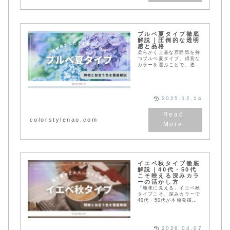
ブルベ夏タイプ徹底
解説｜圧倒的な透明
感と品格
柔らかく上品な雰囲気を持
つブルベ夏タイプ。得意な
カラーを選ぶことで、透明
感が増しあか抜けた印象
に。この記事ではサマータ
イプの特徴と似合う色のポ
イントを詳しくご紹介しま
す。
2025.12.14
colorstylenao.com
イエベ秋タイプ徹底
解説｜40代・50代
こそ映える深みカラ
ーの活かし方
「地味に見える」イエベ秋
タイプこそ、深みカラーで
40代・50代が本領発揮で
きる理由を診断士が解説。
テラコッタ、マスタード、
バーガンディの正しい使い
方と、滋賀・オンライン診
2026.04.07