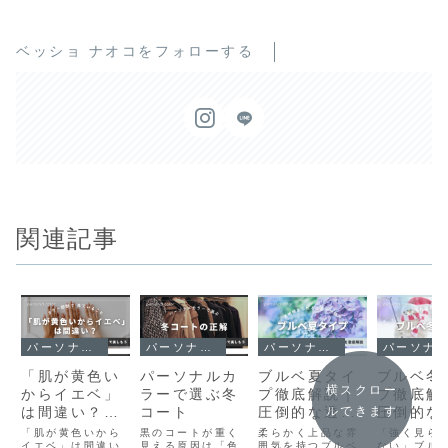
ベッショ ナオコをフォローする
関連記事
パーソナルカラー
パーソナルカラー
パーソナルカラー
パーソナルカラー
「肌が黄色い
パーソナルカ
ブルベ夏タイ
ブルベ冬
横スクロー
からイエベ」
ラーで選ぶ冬
プ徹底解説｜
プ徹底解
は間違い？パ
コート
圧倒的な透明
圧倒的な
ルできます
ーソナルカラ
感と品格
感と洗練
「肌が黄色いから
黒のコートが重く
柔らかく上品な雰
「強く見ら
ー診断で見て
イエベ」は間違い
見える原因は「色
囲気を持つブルベ
ない」ブル