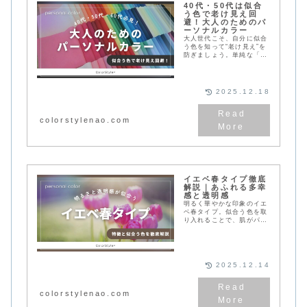
40代・50代は似合
う色で老け見え回
避！大人のためのパ
ーソナルカラー
大人世代こそ、自分に似合
う色を知って“老け見え”を
防ぎましょう。単純な「似
合う・似合わない」の判断
ではなく、肌映えする色の
見つけ方とパーソナルカラ
ーの基本をわかりやすく解
2025.12.18
説しています。
colorstylenao.com
イエベ春タイプ徹底
解説｜あふれる多幸
感と透明感
明るく華やかな印象のイエ
ベ春タイプ。似合う色を取
り入れることで、肌がパッ
と明るく若々しく見えま
す。この記事ではスプリン
グタイプの特徴とおすすめ
カラーをわかりやすく解説
します。
2025.12.14
colorstylenao.com