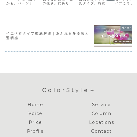
かも。パーソナル
の強さ」にあり。
夏タイプ。得意な
イプこそ、
いること
カラー診断は肌ト
パーソナルカラー
カラーを選ぶこと
ラストカラー
ーンだけでは決ま
別に、黒を軸に軽
で、透明感が増し
代・50代が
りません。顔色の
やかに見せる冬コ
あか抜けた印象
理由を診断
変化から似合う色
ートの選び方を紹
に。この記事では
説。黒・白
を見つける本当の
介します。
サマータイプの特
ッドカラー
診断の仕組みを解
徴と似合う色のポ
い使い方と
説。滋賀でパーソ
イントを詳しくご
賀・オンラ
イエベ春タイプ徹底解説｜あふれる多幸感と
ナルカラー診断受
紹介します。
断のご案内
透明感
付中。
ColorStyle＋
Home
Service
Voice
Column
Price
Locations
Profile
Contact