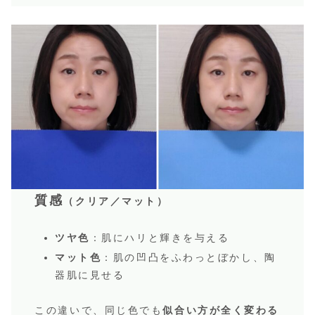
質感
（クリア／マット）
ツヤ色
：肌にハリと輝きを与える
マット色
：肌の凹凸をふわっとぼかし、陶
器肌に見せる
この違いで、同じ色でも
似合い方が全く変わる