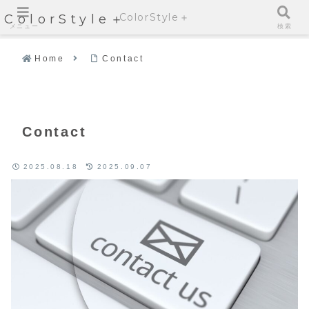
ColorStyle＋
ColorStyle＋
メニュー
検索
Home
Contact
Contact
2025.08.18
2025.09.07