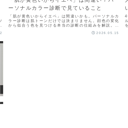
「肌が黄色いからイエベ」は間違い？パ
ーソナルカラー診断で見ていること
「肌が黄色いからイエベ」は間違いかも。パーソナルカ
ツ
ラー診断は肌トーンだけでは決まりません。顔色の変化
賀
から似合う色を見つける本当の診断の仕組みを解説。滋
賀でパーソナルカラー診断受付中。
22
2026.05.15
ー
ー