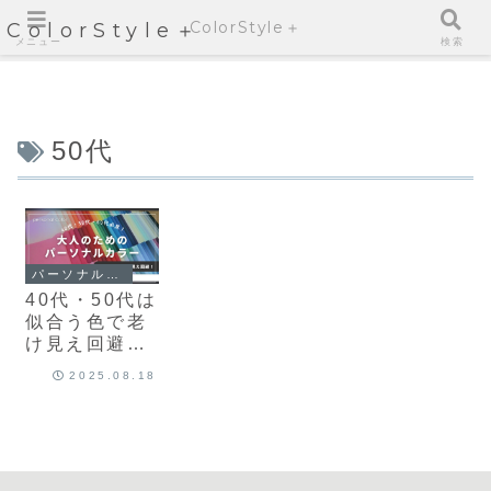
ColorStyle＋
ColorStyle＋
メニュー
検索
50代
パーソナルカラー
40代・50代は
似合う色で老
け見え回避！
大人のための
2025.08.18
パーソナルカ
ラー