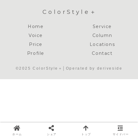
ColorStyle＋
Home
Service
Voice
Column
Price
Locations
Profile
Contact
©2025 ColorStyle＋│Operated by deriveside
ホーム
シェア
トップ
サイドバー